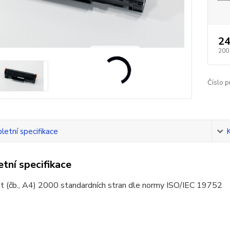
24
200
Číslo p
etní specifikace
tní specifikace
t (čb., A4) 2000 standardních stran dle normy ISO/IEC 19752