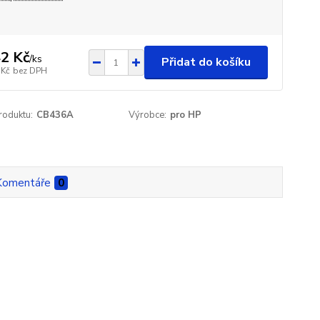
2 Kč
/
ks
Přidat do košíku
 Kč
bez DPH
roduktu:
CB436A
Výrobce:
pro HP
Komentáře
0