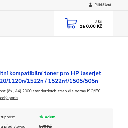
Přihlášení
0
ks
za
0,00 Kč
itní kompatibilní toner pro HP laserjet
0/1120n/1522n / 1522nf/1505/505n
ost (čb., A4) 2000 standardních stran dle normy ISO/IEC
celý popis
tupnost
skladem
a před slevou
590 Kč