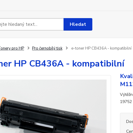
Hledat
onery pro HP
Pro černobílý tisk
e-toner HP CB436A - kompatibilní
ner HP CB436A - kompatibilní
Kval
M112
Výtěžn
19752
Dos
Cen