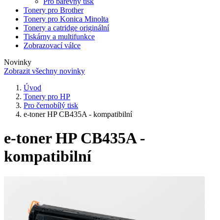
Pro barevný tisk
Tonery pro Brother
Tonery pro Konica Minolta
Tonery a catridge originální
Tiskárny a multifunkce
Zobrazovací válce
Novinky
Zobrazit všechny novinky
Úvod
Tonery pro HP
Pro černobílý tisk
e-toner HP CB435A - kompatibilní
e-toner HP CB435A -
kompatibilní