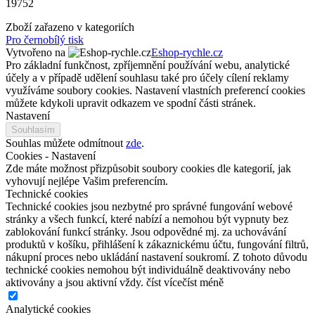
19752
Zboží zařazeno v kategoriích
Pro černobílý tisk
Vytvořeno na
Eshop-rychle.cz
Pro základní funkčnost, zpříjemnění používání webu, analytické
účely a v případě udělení souhlasu také pro účely cílení reklamy
využíváme soubory cookies. Nastavení vlastních preferencí cookies
můžete kdykoli upravit odkazem ve spodní části stránek.
Nastavení
Souhlasím
Souhlas můžete odmítnout
zde
.
Cookies - Nastavení
Zde máte možnost přizpůsobit soubory cookies dle kategorií, jak
vyhovují nejlépe Vašim preferencím.
Technické cookies
Technické cookies jsou nezbytné pro správné fungování webové
stránky a všech funkcí, které nabízí a nemohou být vypnuty bez
zablokování funkcí stránky. Jsou odpovědné mj. za uchovávání
produktů v košíku, přihlášení k zákaznickému účtu, fungování filtrů,
nákupní proces nebo ukládání nastavení soukromí. Z tohoto důvodu
technické cookies nemohou být individuálně deaktivovány nebo
aktivovány a jsou aktivní vždy.
číst více
číst méně
Analytické cookies