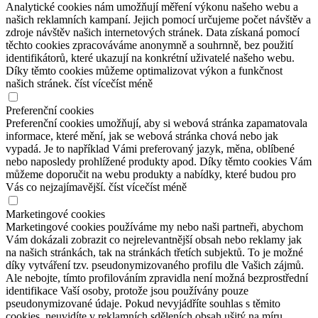
Analytické cookies nám umožňují měření výkonu našeho webu a
našich reklamních kampaní. Jejich pomocí určujeme počet návštěv a
zdroje návštěv našich internetových stránek. Data získaná pomocí
těchto cookies zpracováváme anonymně a souhrnně, bez použití
identifikátorů, které ukazují na konkrétní uživatelé našeho webu.
Díky těmto cookies můžeme optimalizovat výkon a funkčnost
našich stránek.
číst více
číst méně
Preferenční cookies
Preferenční cookies umožňují, aby si webová stránka zapamatovala
informace, které mění, jak se webová stránka chová nebo jak
vypadá. Je to například Vámi preferovaný jazyk, měna, oblíbené
nebo naposledy prohlížené produkty apod. Díky těmto cookies Vám
můžeme doporučit na webu produkty a nabídky, které budou pro
Vás co nejzajímavější.
číst více
číst méně
Marketingové cookies
Marketingové cookies používáme my nebo naši partneři, abychom
Vám dokázali zobrazit co nejrelevantnější obsah nebo reklamy jak
na našich stránkách, tak na stránkách třetích subjektů. To je možné
díky vytváření tzv. pseudonymizovaného profilu dle Vašich zájmů.
Ale nebojte, tímto profilováním zpravidla není možná bezprostřední
identifikace Vaší osoby, protože jsou používány pouze
pseudonymizované údaje. Pokud nevyjádříte souhlas s těmito
cookies, neuvidíte v reklamních sděleních obsah ušitý na míru