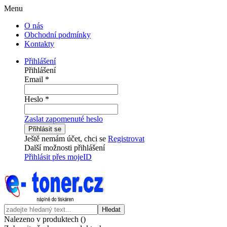
Menu
O nás
Obchodní podmínky
Kontakty
Přihlášení
Přihlášení
Email
*
Heslo
*
Zaslat zapomenuté heslo
Přihlásit se
Ještě nemám účet, chci se
Registrovat
Další možnosti přihlášení
Přihlásit přes mojeID
Hledat
Nalezeno v produktech (
)