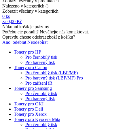
Zobrazit všechny v produktech
Nalezeno v kategoriích (
)
Zobrazit všechny v kategoriích
0
ks
za
0,00 Kč
Nákupní košík je prázdný
Potřebujete poradit? Neváhejte nás kontaktovat.
Opravdu chcete odebrat zboží z košíku?
Ano, odebrat
Neodebírat
Tonery pro HP
Pro černobílý tisk
Pro barevný tisk
Tonery pro Canon
Pro černobílý tisk (LBP/MF)
Pro barevný tisk (LBP/MF) Pro
Pro zařízení iR
Tonery pro Samsung
Pro černobílý tisk
Pro barevný tisk
Tonery pro OKI
Tonery pro Dell
Tonery pro Xerox
Tonery pro Kyocera Mita
Pro černobílý tisk