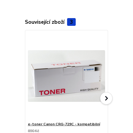
Související zboží
3
e-toner Canon CRG-729C - kompatibilní
e-toner Can
890 Kč
890 Kč