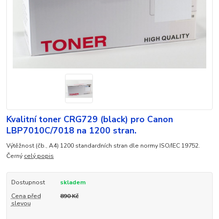
Kvalitní toner CRG729 (black) pro Canon
LBP7010C/7018 na 1200 stran.
Výtěžnost (čb., A4) 1200 standardních stran dle normy ISO/IEC 19752.
Černý
celý popis
Dostupnost
skladem
Cena před
890 Kč
slevou