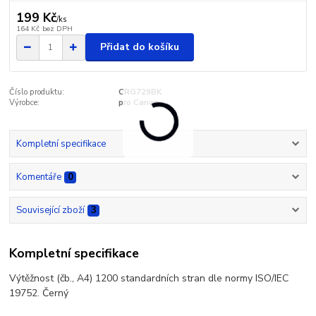
199 Kč
/
ks
164 Kč
bez DPH
Přidat do košíku
Číslo produktu:
CRG729BK
Výrobce:
pro Canon
Kompletní specifikace
Komentáře
0
Související zboží
3
Kompletní specifikace
Výtěžnost (čb., A4) 1200 standardních stran dle normy ISO/IEC
19752. Černý