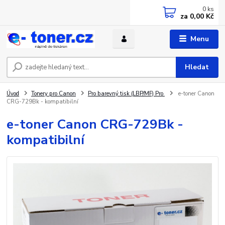
0
ks
za
0,00 Kč
Menu
Hledat
Úvod
Tonery pro Canon
Pro barevný tisk (LBP/MF) Pro
e-toner Canon
CRG-729Bk - kompatibilní
e-toner Canon CRG-729Bk -
kompatibilní