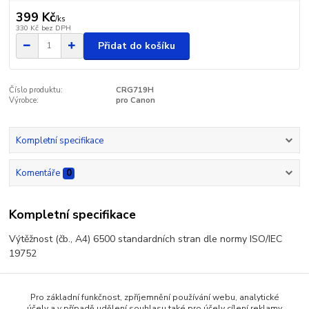
399 Kč
/
ks
330 Kč
bez DPH
Přidat do košíku
Číslo produktu:
CRG719H
Výrobce:
pro Canon
Kompletní specifikace
Komentáře
0
Kompletní specifikace
Výtěžnost (čb., A4) 6500 standardních stran dle normy ISO/IEC
19752
Pro základní funkčnost, zpříjemnění používání webu, analytické
účely a v případě udělení souhlasu také pro účely cílení reklamy