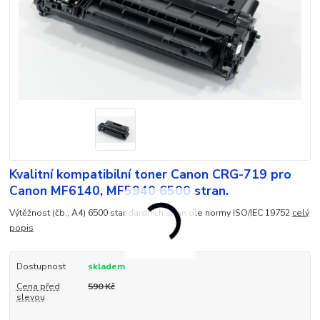
Kvalitní kompatibilní toner Canon CRG-719 pro
Canon MF6140, MF5940 6500 stran.
Výtěžnost (čb., A4) 6500 standardních stran dle normy ISO/IEC 19752
celý
popis
Dostupnost
skladem
Cena před
590 Kč
slevou