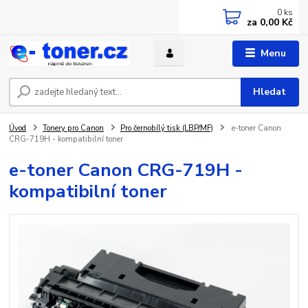
0
ks
za
0,00 Kč
Menu
Hledat
Úvod
Tonery pro Canon
Pro černobílý tisk (LBP/MF)
e-toner Canon
CRG-719H - kompatibilní toner
e-toner Canon CRG-719H -
kompatibilní toner