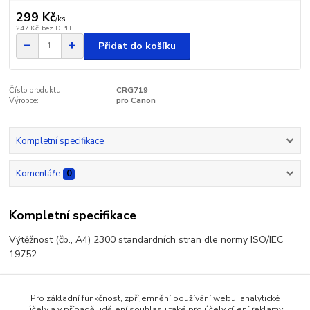
299 Kč
/
ks
247 Kč
bez DPH
Přidat do košíku
Číslo produktu:
CRG719
Výrobce:
pro Canon
Kompletní specifikace
Komentáře
0
Kompletní specifikace
Výtěžnost (čb., A4) 2300 standardních stran dle normy ISO/IEC
19752
Pro základní funkčnost, zpříjemnění používání webu, analytické
účely a v případě udělení souhlasu také pro účely cílení reklamy