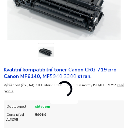
Kvalitní kompatibilní toner Canon CRG-719 pro
Canon MF6140, MF5940 2300 stran.
Výtěžnost (čb., A4) 2300 standardních stran dle normy ISO/IEC 19752
celý
popis
Dostupnost
skladem
Cena před
590 Kč
slevou