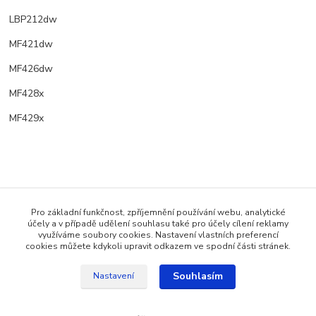
LBP212dw
MF421dw
MF426dw
MF428x
MF429x
Pro základní funkčnost, zpříjemnění používání webu, analytické
účely a v případě udělení souhlasu také pro účely cílení reklamy
Zboží zařazeno v kategoriích
využíváme soubory cookies. Nastavení vlastních preferencí
cookies můžete kdykoli upravit odkazem ve spodní části stránek.
Pro černobílý tisk (LBP/MF)
Souhlasím
Nastavení