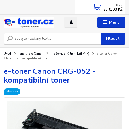
0
ks
za
0,00 Kč
Menu
Hledat
Úvod
Tonery pro Canon
Pro černobílý tisk (LBP/MF)
e-toner Canon
CRG-052 - kompatibilní toner
e-toner Canon CRG-052 -
kompatibilní toner
Novinka