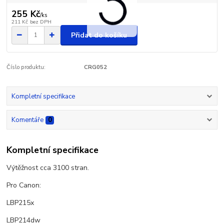
255 Kč
/
ks
211 Kč
bez DPH
Přidat do košíku
Číslo produktu:
CRG052
Kompletní specifikace
Komentáře
0
Kompletní specifikace
Výtěžnost cca 3100 stran.
Pro Canon:
LBP215x
LBP214dw