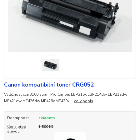
Canon kompatibilní toner CRG052
Výtěžnost cca 3100 stran. Pro Canon: LBP215x LBP214dw LBP212dw
MF421dw MF426dw MF428x MF429x
celý popis
Dostupnost
skladem
Cena před
1 500 Kč
slevou