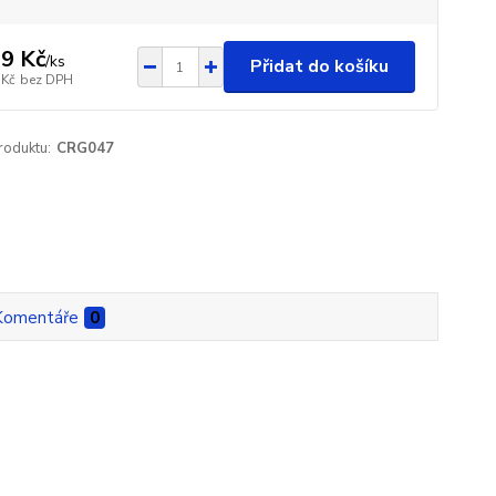
9 Kč
/
ks
Přidat do košíku
 Kč
bez DPH
roduktu:
CRG047
Komentáře
0