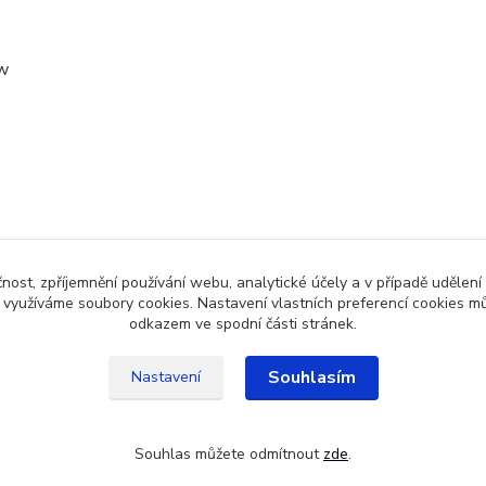
w
zařazeno v kategoriích
čnost, zpříjemnění používání webu, analytické účely a v případě udělení
y využíváme soubory cookies. Nastavení vlastních preferencí cookies mů
ernobílý tisk (LBP/MF)
odkazem ve spodní části stránek.
Souhlasím
Nastavení
Souhlas můžete odmítnout
zde
.