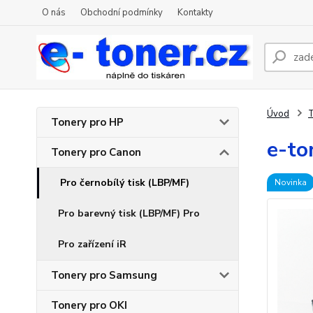
O nás
Obchodní podmínky
Kontakty
Úvod
T
Tonery pro HP
e-to
Tonery pro Canon
Pro černobílý tisk (LBP/MF)
Novinka
Pro barevný tisk (LBP/MF) Pro
Pro zařízení iR
Tonery pro Samsung
Tonery pro OKI