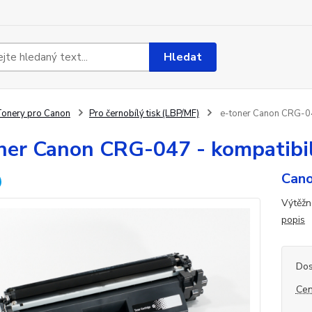
Hledat
onery pro Canon
Pro černobílý tisk (LBP/MF)
e-toner Canon CRG-047
ner Canon CRG-047 - kompatibil
Cano
Výtěžn
popis
Dos
Cen