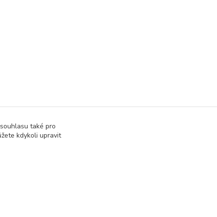
 souhlasu také pro
žete kdykoli upravit
Vytvořeno na
Eshop-rychle.cz