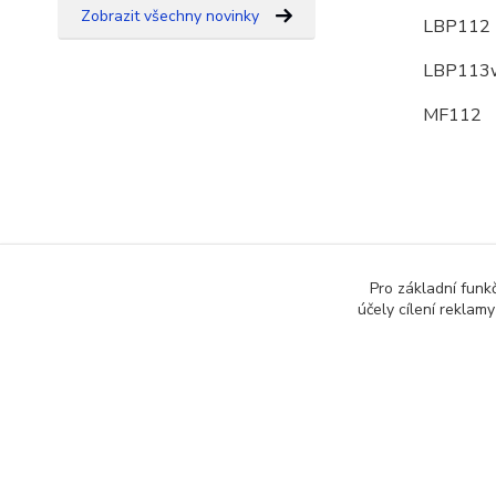
Zobrazit všechny novinky
LBP112
LBP113
MF112
Zboží 
Pro základní funk
účely cílení reklam
Pro č