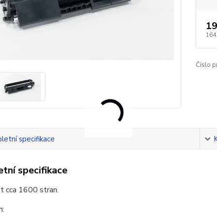
19
164
Číslo p
etní specifikace
tní specifikace
t cca 1600 stran.
n: