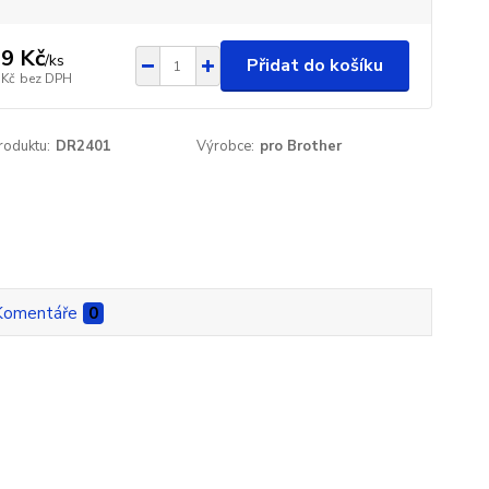
9 Kč
/
ks
Přidat do košíku
 Kč
bez DPH
roduktu:
DR2401
Výrobce:
pro Brother
Komentáře
0