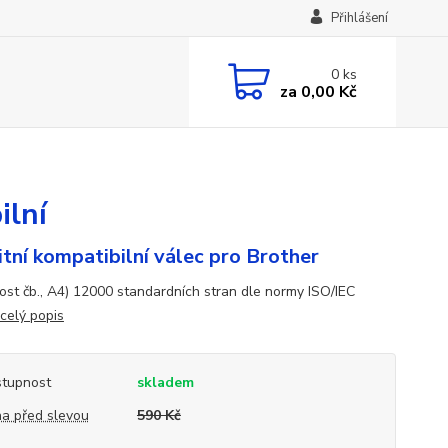
Přihlášení
0
ks
za
0,00 Kč
ilní
itní kompatibilní válec pro Brother
ost čb., A4) 12000 standardních stran dle normy ISO/IEC
celý popis
tupnost
skladem
a před slevou
590 Kč