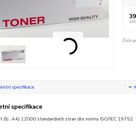
39
330
Číslo p
etní specifikace
tní specifikace
t čb., A4) 12000 standardních stran dle normy ISO/IEC 19752