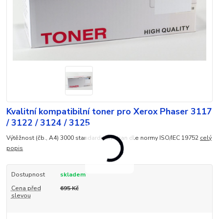
Kvalitní kompatibilní toner pro Xerox Phaser 3117
/ 3122 / 3124 / 3125
Výtěžnost (čb., A4) 3000 standardních stran dle normy ISO/IEC 19752
celý
popis
Dostupnost
skladem
Cena před
695 Kč
slevou