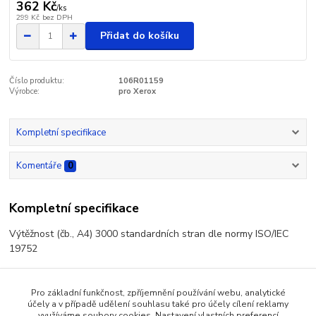
362 Kč
/
ks
299 Kč
bez DPH
Přidat do košíku
Číslo produktu:
106R01159
Výrobce:
pro Xerox
Kompletní specifikace
Komentáře
0
Kompletní specifikace
Výtěžnost (čb., A4) 3000 standardních stran dle normy ISO/IEC
19752
Pro základní funkčnost, zpříjemnění používání webu, analytické
účely a v případě udělení souhlasu také pro účely cílení reklamy
Zboží zařazeno v kategoriích
využíváme soubory cookies. Nastavení vlastních preferencí