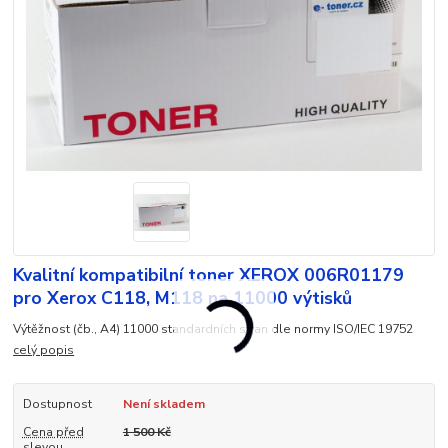
Kvalitní kompatibilní toner XEROX 006R01179
pro Xerox C118, M118 na 11000 výtisků
Výtěžnost (čb., A4) 11000 standardních stran dle normy ISO/IEC 19752
celý popis
Dostupnost
Není skladem
Cena před
1 500 Kč
slevou