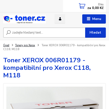
0
ks
za
0,00 Kč
Menu
Hledat
Úvod
Tonery pro Xerox
Toner XEROX 006R01179 - kompatibilní pro Xerox
C118, M118
Toner XEROX 006R01179 -
kompatibilní pro Xerox C118,
M118