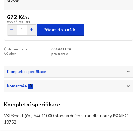
672 Kč
/
ks
555 Kč
bez DPH
Přidat do košíku
Číslo produktu:
006R01179
Výrobce:
pro Xerox
Kompletní specifikace
Komentáře
0
Kompletní specifikace
Výtěžnost (čb., A4) 11000 standardních stran dle normy ISO/IEC
19752