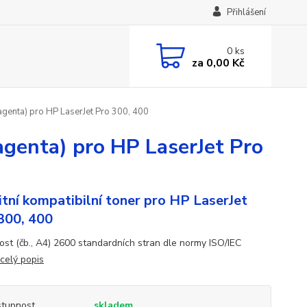
Přihlášení
0
ks
za
0,00 Kč
genta) pro HP LaserJet Pro 300, 400
genta) pro HP LaserJet Pro
itní kompatibilní toner pro HP LaserJet
300, 400
ost (čb., A4) 2600 standardních stran dle normy ISO/IEC
celý popis
tupnost
skladem