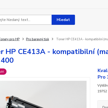
Hledat
onery pro HP
Pro barevný tisk
Toner HP CE413A - kompatibilní (ma
r HP CE413A - kompatibilní (ma
 400
Kval
ukt
Pro 
Výtěžn
19752
Dos