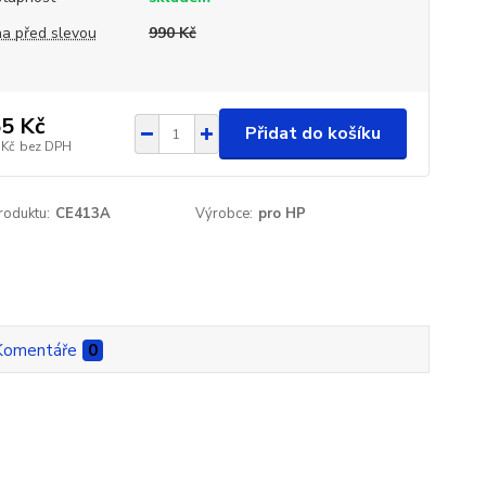
a před slevou
990 Kč
5 Kč
Přidat do košíku
 Kč
bez DPH
roduktu:
CE413A
Výrobce:
pro HP
Komentáře
0