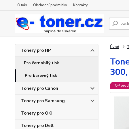
O nás
Obchodní podmínky
Kontakty
Úvod
T
Tonery pro HP
Tone
Pro černobílý tisk
300,
Pro barevný tisk
TOP prod
Tonery pro Canon
Tonery pro Samsung
Tonery pro OKI
Tonery pro Dell