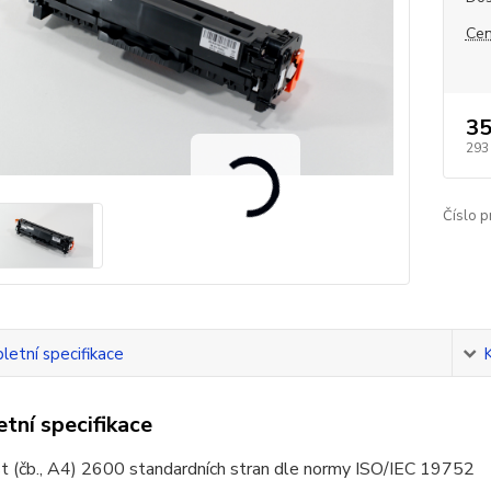
Cen
35
293
Číslo p
etní specifikace
tní specifikace
t (čb., A4) 2600 standardních stran dle normy ISO/IEC 19752