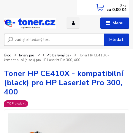
0
ks
za
0,00 Kč
Menu
Hledat
Úvod
Tonery pro HP
Pro barevný tisk
Toner HP CE410X -
kompatibilní (black) pro HP LaserJet Pro 300, 400
Toner HP CE410X - kompatibilní
(black) pro HP LaserJet Pro 300,
400
TOP produkt