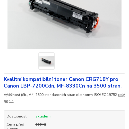
Kvalitní kompatibilní toner Canon CRG718Y pro
Canon LBP-7200Cdn, MF-8330Cn na 3500 stran.
Výtěžnost (čb., A4) 2800 standardních stran dle normy ISO/IEC 19752
celý
popis
Dostupnost
skladem
Cena před
990 Kč
slevou