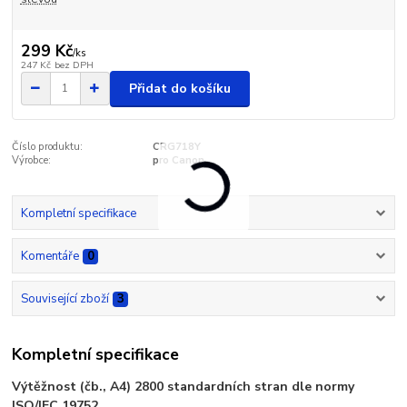
299 Kč
/
ks
247 Kč
bez DPH
Přidat do košíku
Číslo produktu:
CRG718Y
Výrobce:
pro Canon
Kompletní specifikace
Komentáře
0
Související zboží
3
Kompletní specifikace
Výtěžnost (čb., A4) 2800 standardních stran dle normy
ISO/IEC 19752