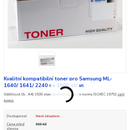
Kvalitní kompatibilní toner pro Samsung ML-
1640/ 1641/ 2240 na 1500 stran
Výtěžnost čb., A4) 1500 standardních stran dle normy ISO/IEC 19752
celý
popis
Dostupnost
Není skladem
Cena před
555 Kč
slevou