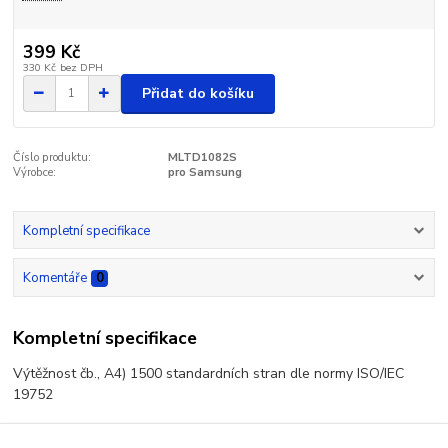
399 Kč
330 Kč
bez DPH
Přidat do košíku
Číslo produktu:
MLTD1082S
Výrobce:
pro Samsung
Kompletní specifikace
Komentáře
0
Kompletní specifikace
Výtěžnost čb., A4) 1500 standardních stran dle normy ISO/IEC
19752