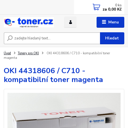
0
ks
za
0,00 Kč
Menu
Hledat
Úvod
Tonery pro OKI
OKI 44318606 / C710 - kompatibilní toner
magenta
OKI 44318606 / C710 -
kompatibilní toner magenta