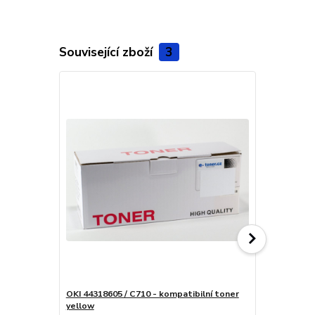
Související zboží
3
OKI 44318605 / C710 - kompatibilní toner
OKI 44318607
yellow
cyan