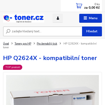
0
ks
za
0,00 Kč
Menu
Hledat
Úvod
Tonery pro HP
Pro černobílý tisk
HP Q2624X - kompatibilní
toner
HP Q2624X - kompatibilní toner
TOP produkt