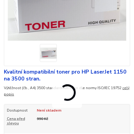
Kvalitní kompatibilní toner pro HP LaserJet 1150
na 3500 stran.
Výtěžnost (čb., A4) 3500 standardních stran dle normy ISO/IEC 19752
celý
popis
Dostupnost
Není skladem
Cena před
990 Kč
slevou