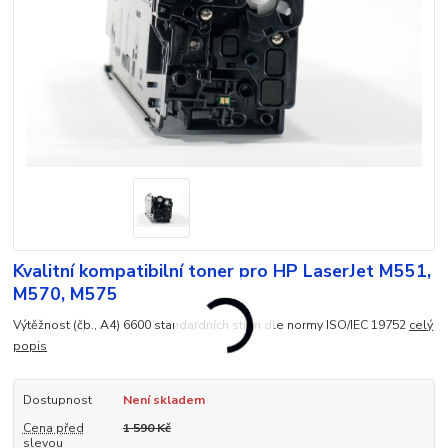
Kvalitní kompatibilní toner pro HP LaserJet M551,
M570, M575
Výtěžnost (čb., A4) 6600 standardních stran dle normy ISO/IEC 19752
celý
popis
Dostupnost
Není skladem
Cena před
1 590 Kč
slevou