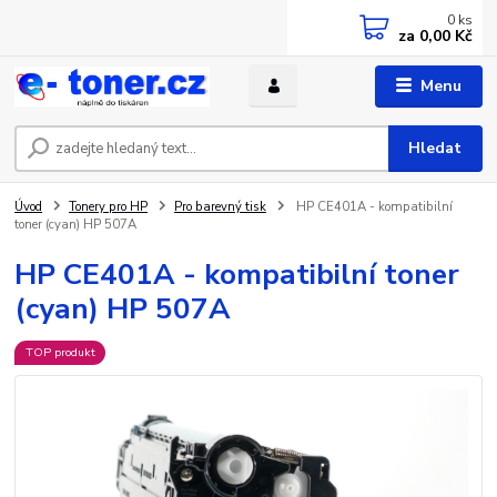
0
ks
za
0,00 Kč
Menu
Hledat
Úvod
Tonery pro HP
Pro barevný tisk
HP CE401A - kompatibilní
toner (cyan) HP 507A
HP CE401A - kompatibilní toner
(cyan) HP 507A
TOP produkt