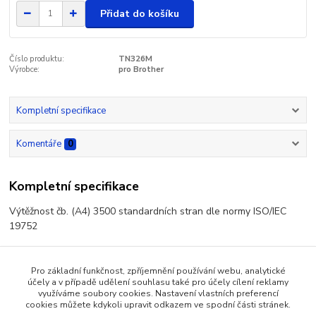
Přidat do košíku
Číslo produktu:
TN326M
Výrobce:
pro Brother
Kompletní specifikace
Komentáře
0
Kompletní specifikace
Výtěžnost čb. (A4) 3500 standardních stran dle normy ISO/IEC
19752
Pro základní funkčnost, zpříjemnění používání webu, analytické
účely a v případě udělení souhlasu také pro účely cílení reklamy
Zboží zařazeno v kategoriích
využíváme soubory cookies. Nastavení vlastních preferencí
cookies můžete kdykoli upravit odkazem ve spodní části stránek.
Tonery pro Brother