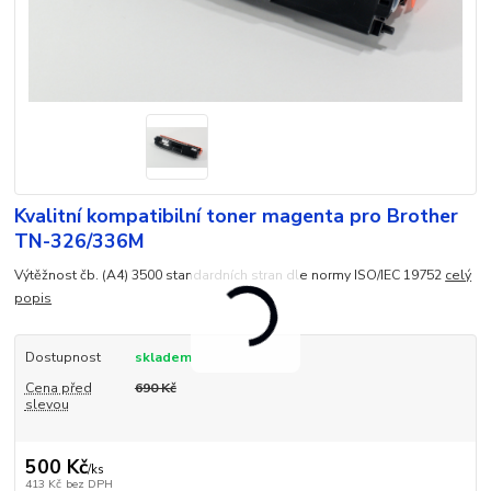
Kvalitní kompatibilní toner magenta pro Brother
TN-326/336M
Výtěžnost čb. (A4) 3500 standardních stran dle normy ISO/IEC 19752
celý
popis
Dostupnost
skladem
Cena před
690 Kč
slevou
500 Kč
/
ks
413 Kč
bez DPH