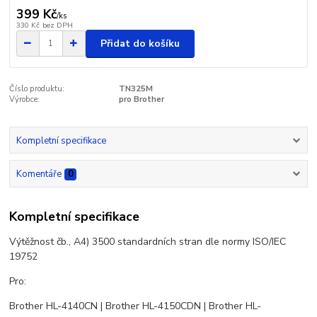
399 Kč
/
ks
330 Kč
bez DPH
Přidat do košíku
Číslo produktu:
TN325M
Výrobce:
pro Brother
Kompletní specifikace
Komentáře
0
Kompletní specifikace
Výtěžnost čb., A4) 3500 standardních stran dle normy ISO/IEC
19752
Pro:
Brother HL-4140CN | Brother HL-4150CDN | Brother HL-