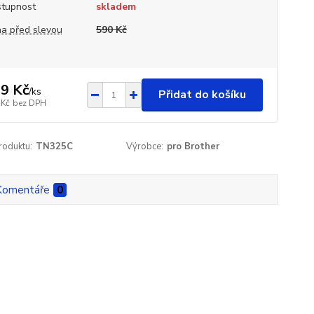
tupnost
skladem
a před slevou
590 Kč
9 Kč
/
ks
Přidat do košíku
 Kč
bez DPH
roduktu:
TN325C
Výrobce:
pro Brother
Komentáře
0