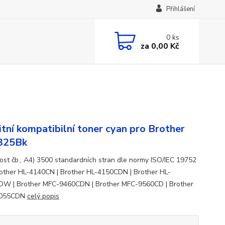
Přihlášení
0
ks
za
0,00 Kč
itní kompatibilní toner cyan pro Brother
325Bk
ost čb., A4) 3500 standardních stran dle normy ISO/IEC 19752
rother HL-4140CN | Brother HL-4150CDN | Brother HL-
W | Brother MFC-9460CDN | Brother MFC-9560CD | Brother
9055CDN
celý popis