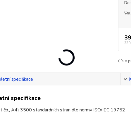
Dos
Cen
39
330
Číslo p
etní specifikace
tní specifikace
t čb., A4) 3500 standardních stran dle normy ISO/IEC 19752