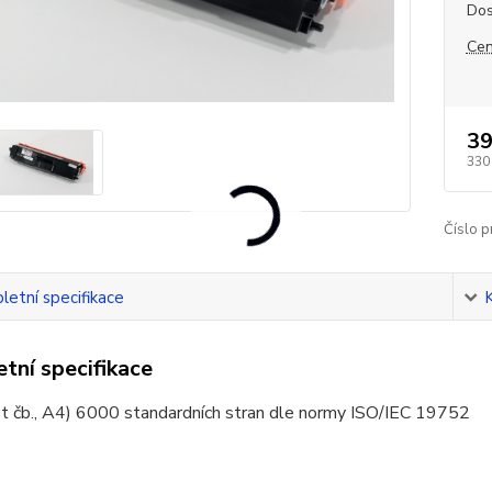
Dos
Cen
39
330
Číslo p
etní specifikace
tní specifikace
t čb., A4) 6000 standardních stran dle normy ISO/IEC 19752