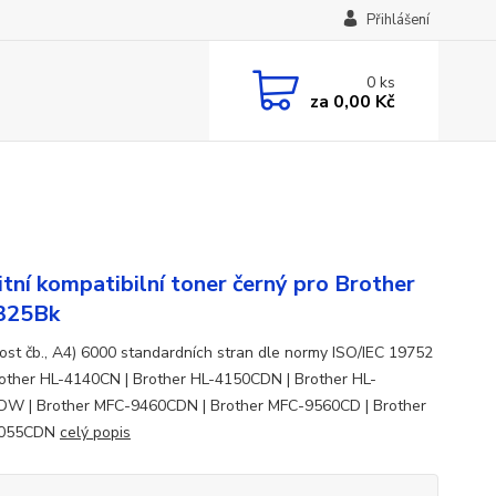
Přihlášení
0
ks
za
0,00 Kč
itní kompatibilní toner černý pro Brother
325Bk
ost čb., A4) 6000 standardních stran dle normy ISO/IEC 19752
rother HL-4140CN | Brother HL-4150CDN | Brother HL-
W | Brother MFC-9460CDN | Brother MFC-9560CD | Brother
9055CDN
celý popis