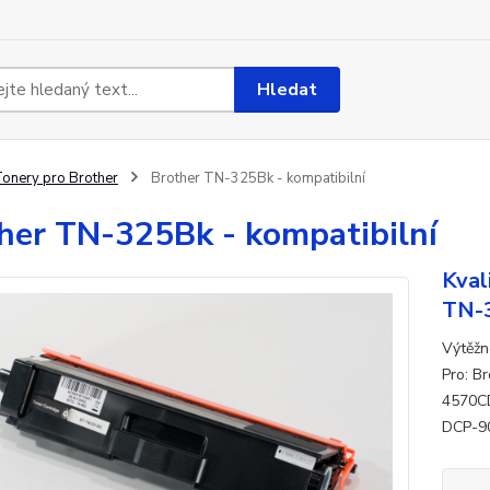
Hledat
onery pro Brother
Brother TN-325Bk - kompatibilní
her TN-325Bk - kompatibilní
Kval
TN-
Výtěžn
Pro: B
4570CD
DCP-