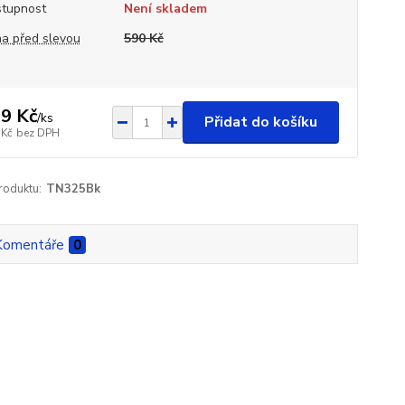
tupnost
Není skladem
a před slevou
590 Kč
9 Kč
/
ks
Přidat do košíku
 Kč
bez DPH
roduktu:
TN325Bk
Komentáře
0