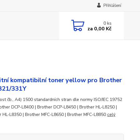
Přihlášení
0
ks
za
0,00 Kč
itní kompatibilní toner yellow pro Brother
321/331Y
ost čb., A4) 1500 standardních stran dle normy ISO/IEC 19752
rother DCP-L8400 | Brother DCP-L8450 | Brother HL-L8250 |
r HL-L8350 | Brother MFC-L8650 | Brother MFC-L8850
celý