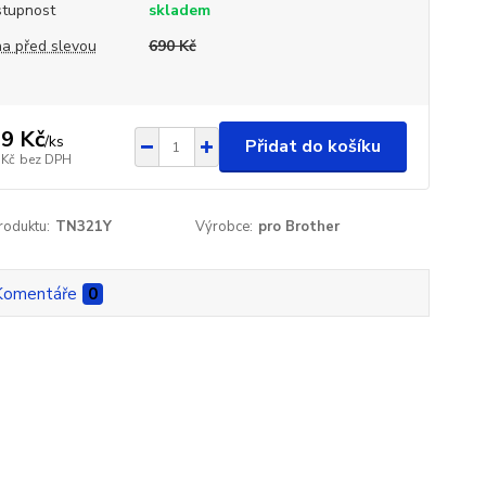
tupnost
skladem
a před slevou
690 Kč
9 Kč
/
ks
Přidat do košíku
 Kč
bez DPH
roduktu:
TN321Y
Výrobce:
pro Brother
Komentáře
0