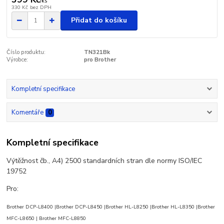
/
ks
330 Kč
bez DPH
Přidat do košíku
Číslo produktu:
TN321Bk
Výrobce:
pro Brother
Kompletní specifikace
Komentáře
0
Kompletní specifikace
Výtěžnost čb., A4) 2500 standardních stran dle normy ISO/IEC
19752
Pro:
Brother
DCP-L8400
|
Brother
DCP-L8450
|
Brother
HL-L8250
|
Brother
HL-L8350
|
Brother
MFC-L8650
| Brother
MFC-L8850